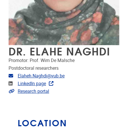
DR. ELAHE NAGHDI
Promotor: Prof. Wim De Malsche
Postdoctoral researchers
Email address
Elaheh.Naghdi@vub.be
Linkedin
LinkedIn page
Link to CRIS
Research portal
LOCATION